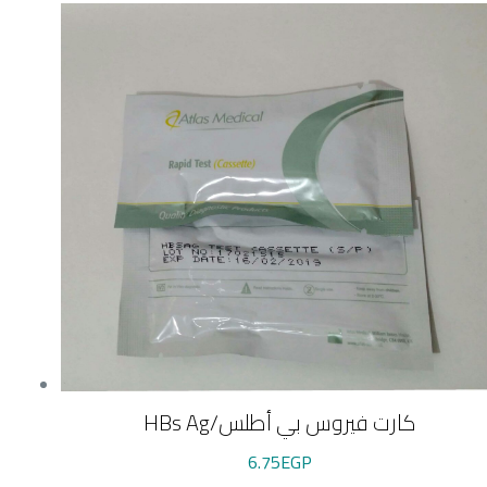
HBs Ag/كارت فيروس بي أطلس
6.75
EGP