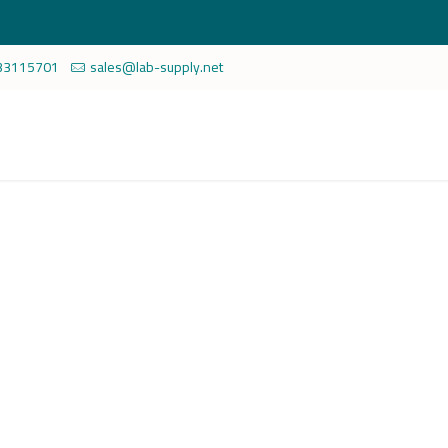
33115701
sales@lab-supply.net