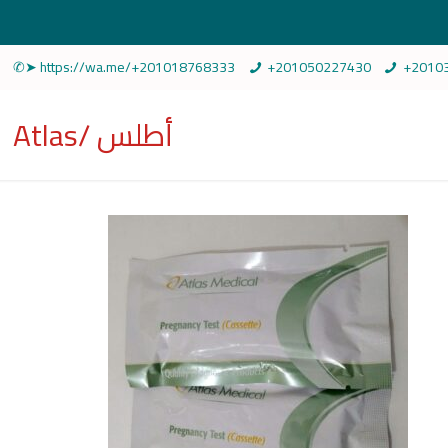
✆➤ https://wa.me/+201018768333
+201050227430
+2010
Atlas/ أطلس