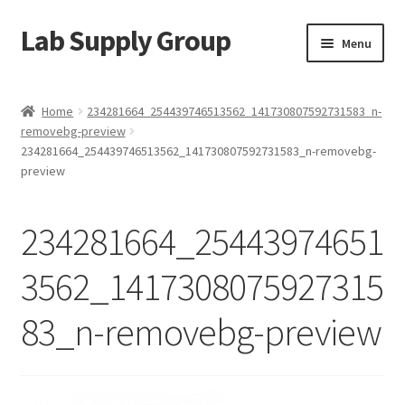
Lab Supply Group
Skip
Skip
Menu
to
to
navigation
content
Home
Home
234281664_254439746513562_141730807592731583_n-
removebg-preview
About us/ من نحن
234281664_254439746513562_141730807592731583_n-removebg-
preview
About US/ من نحن
234281664_25443974651
Blog/مقالات
3562_1417308075927315
Brands
83_n-removebg-preview
Cart
Checkout