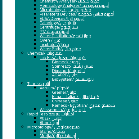
Chemistry Analyzer/أجهزة كيمياء
Hematology Analyzer/ أجهزة صورة دم
Microbiology/ميكروبيولوجي
PH Meters Devices/ أجهزة قياس حموضة
ELISA Devices/أجهزة إليزا
Pathology/باثولوجي
Centrifuge/سنترفيوج
PT/ أجهزة سيولة
Water Distillation/جهاز تقطير
Oven / فرن
Incubator/حضان
Water Bath/حمام مائي
Chemical/ كيماويات
Lab Kits/ كيماويات معمل
Biomed/ بايوميد
Spinreact/ سبين ريأكت
Dimanod/ دياموند
AGAPPE/أجابي
BioSystem/ بايوسيستم
Tubes/أنابيب
Vacuum/ فاكوتنر
Greiner/جراينر
Kima – Italian/ كيما ايطالي
Chinese/صيني
Kemeco- Egyptian/ كيميكو مصري
Wasserman/انابيب وزرمان
Rapid Test/اختبارات سريعة
Atlas/ أطلس
Abon/أبون
Microbiology/ ميكروبيولوجي
Stains/صبغات
Media/أوساط غذائية