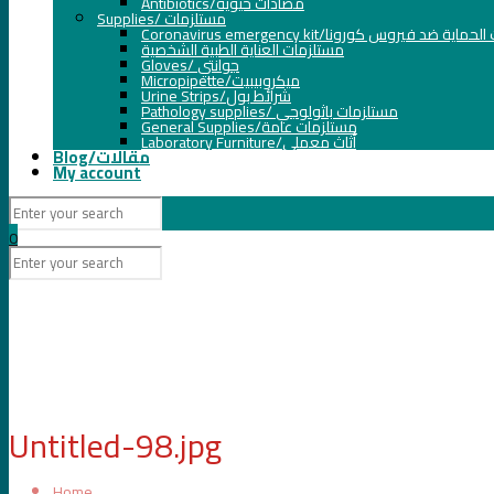
Antibiotics/مضادات حيوية
Supplies/ مستلزمات
Coronavirus emergency kit/ة ضد فيروس كورونا
مستلزمات العناية الطبية الشخصية
Gloves/ جوانتي
Micropipette/ميكروبيبيت
Urine Strips/شرائط بول
Pathology supplies/ مستلزمات باثولوجي
General Supplies/مستلزمات عامة
Laboratory Furniture/أثاث معملي
Blog/مقالات
My account
0
Untitled-98.jpg
Home