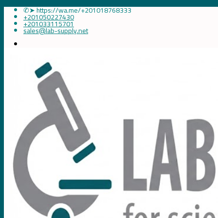
✆➤ https://wa.me/+201018768333
+201050227430
+201033115701
sales@lab-supply.net