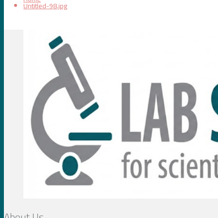
Untitled-98.jpg
About Us