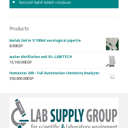
مستلزمات العناية الطبية الشخصية
Products
biolab 2ml in 1/100ml serological pipette
8.00
EGP
water distillation unit 8 L-LABITECH
13,100.00
EGP
Humastar 200 - Full Automation chemistry Analyzer
350,000.00
EGP