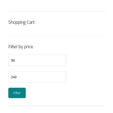
Shopping Cart
Filter by price
Min
price
Max
price
Filter