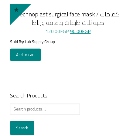
Technoplast surgical face mask / كمامات
طبية ثلاث طبقات بدعامه ورباط
Original
Current
120.00
EGP
90.00
EGP
price
price
Sold By: Lab Supply Group
was:
is:
120.00EGP.
90.00EGP.
Add to cart
Search Products
Search