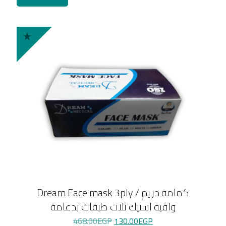
Dream Face mask 3ply / كمامة دريم
واقية استيك ثلاث طبقات بدعامة
Original
Current
468.00
EGP
130.00
EGP