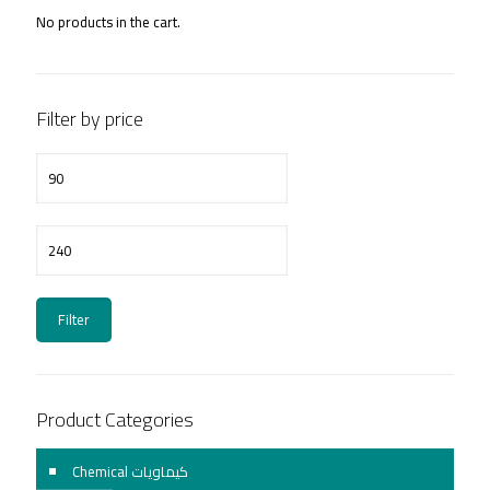
No products in the cart.
Filter by price
Min
price
Max
price
Filter
Product Categories
Chemical كيماويات