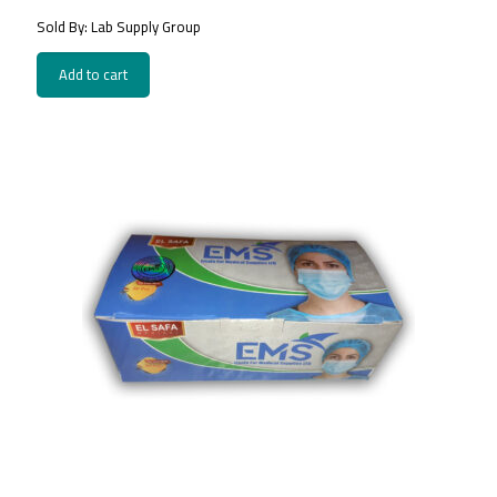
price
price
Sold By: Lab Supply Group
was:
is:
468.00EGP.
130.00EGP.
Add to cart