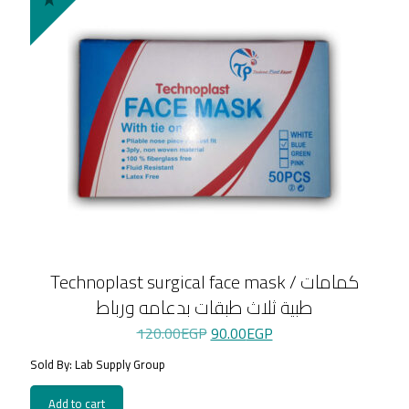
Technoplast surgical face mask / كمامات
طبية ثلاث طبقات بدعامه ورباط
Original
Current
120.00
EGP
90.00
EGP
price
price
Sold By: Lab Supply Group
was:
is:
120.00EGP.
90.00EGP.
Add to cart