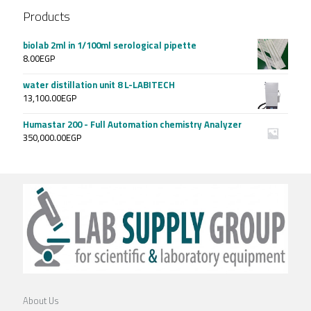
Products
biolab 2ml in 1/100ml serological pipette
8.00
EGP
water distillation unit 8 L-LABITECH
13,100.00
EGP
Humastar 200 - Full Automation chemistry Analyzer
350,000.00
EGP
About Us