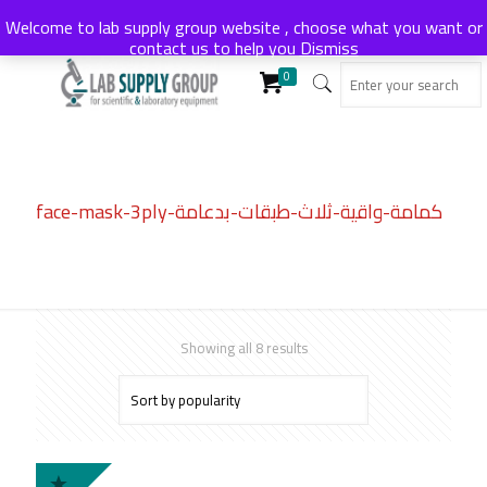
Welcome to lab supply group website , choose what you want or
contact us to help you
Dismiss
0
face-mask-3ply-كمامة-واقية-ثلاث-طبقات-بدعامة
Sorted
Showing all 8 results
by
popularity