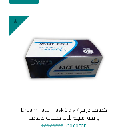
Dream Face mask 3ply / كمامة دريم
واقية استيك ثلاث طبقات بدعامة
Original
Current
260.00
EGP
130.00
EGP