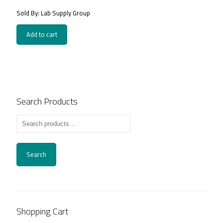
price
price
Sold By: Lab Supply Group
was:
is:
260.00EGP.
130.00EGP.
Add to cart
Search Products
Search
Shopping Cart