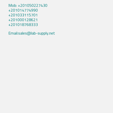
Mob: +201050227430
+201014774990
+201033115701
+201000128621
+201018768333
Email:sales@lab-supply.net