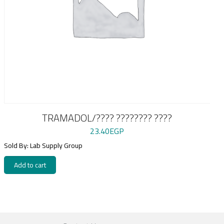
TRAMADOL/???? ???????? ????
23.40
EGP
Sold By: Lab Supply Group
Add to cart