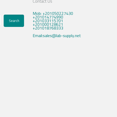
Contact Us
Mob: +201050227430
+201014774990
+201033115701
Search
+201000128621
+201018768333
Email:sales@lab-supply.net