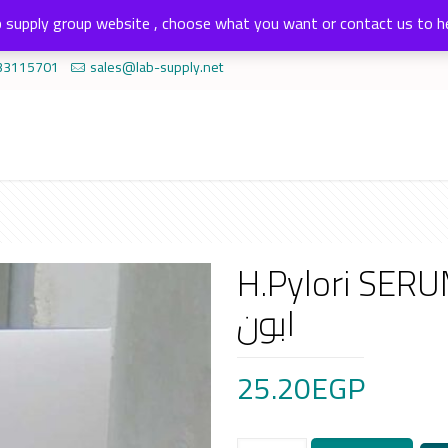
 supply group website , choose what you want or contact us to h
33115701
sales@lab-supply.net
H.Pylori SERUM AB/تر في الدم
ابون
25.20
EGP
H.Pylori