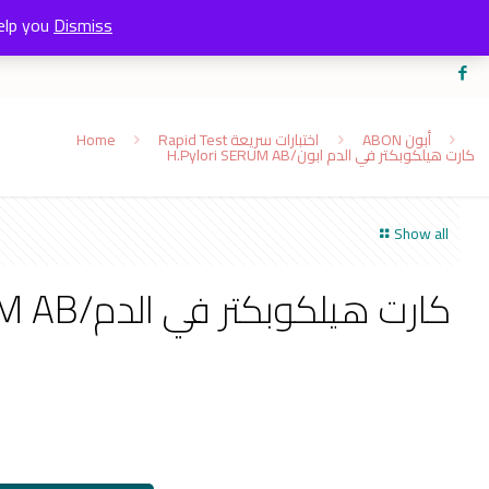
elp you
Dismiss
Home
Rapid Test اختبارات سريعة
ABON أبون
H.Pylori SERUM AB/كارت هيلكوبكتر في الدم ابون
Show all
كارت هيلكوبك