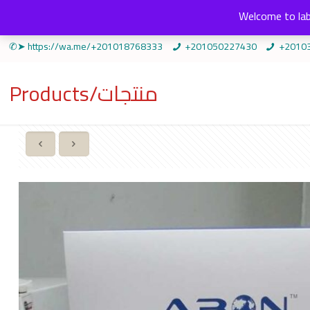
Welcome to lab
✆➤ https://wa.me/+201018768333
+201050227430
+2010
Products/منتجات