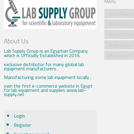
Menu
Home/ئيسية
Produ
About Us
Blog/مقالات
Lab Supply Group is an Egyptian Company
which is Officially Established in 2016.
My account
exclusive distributor for many global lab
equipment manufacturers .
Manufacturing some lab equipment locally .
own the first e-commerce website in Egypt
for lab equipment and supplies www.lab-
supply.net
Login
Register