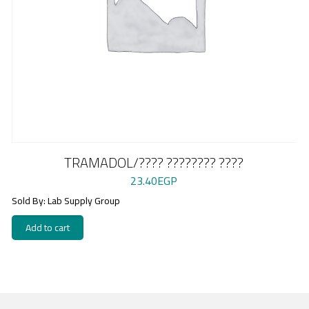
TRAMADOL/???? ???????? ????
23.40
EGP
Sold By: Lab Supply Group
Add to cart