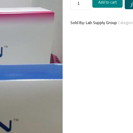
Add to cart
SERUM
AB/
كارت
هيلكوبكتر
في
Sold By: Lab Supply Group
Categor
الدم
ابون
quantity