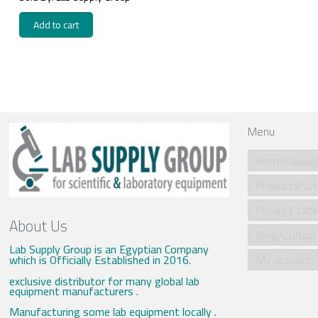
Add to cart
Menu
Home/ئيسية
Produ
About Us
Blog/مقالات
Lab Supply Group is an Egyptian Company
which is Officially Established in 2016.
My account
exclusive distributor for many global lab
equipment manufacturers .
Manufacturing some lab equipment locally .