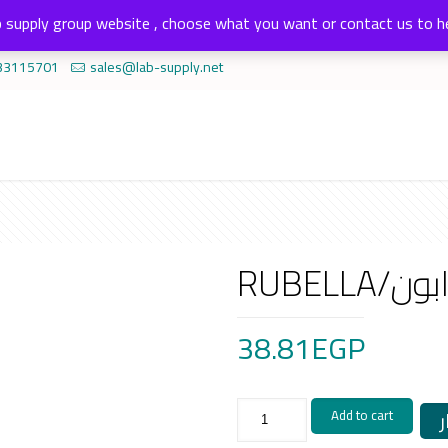
 supply group website , choose what you want or contact us to h
33115701
sales@lab-supply.net
RUBELL
38.81
EGP
RUBELLA/
Add to cart
كارت
روبيلا
ابون