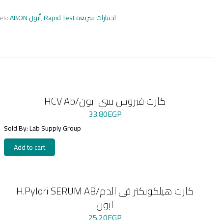
ies:
ABON أبون
,
Rapid Test اختبارات سريعة
HCV Ab/كارت فيروس سي ابون
33.80
EGP
Sold By: Lab Supply Group
Add to cart
H.Pylori SERUM AB/كارت هيلكوبكتر في الدم
ابون
25.20
EGP