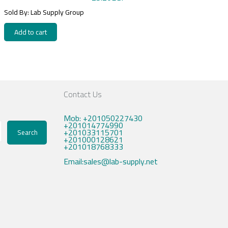
Sold By: Lab Supply Group
Add to cart
Contact Us
Mob: +201050227430
+201014774990
+201033115701
Search
+201000128621
+201018768333
Email:sales@lab-supply.net