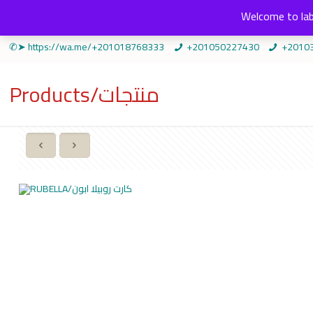
Welcome to lab
✆➤ https://wa.me/+201018768333
+201050227430
+2010
Products/منتجات