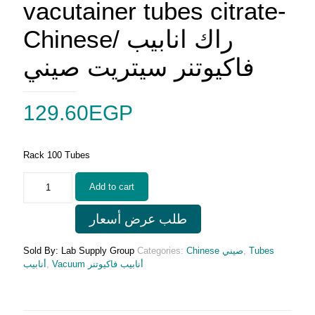
vacutainer tubes citrate-
Chinese/ راك انابيب
فاكيوتنر سيتريت صيني
129.60
EGP
Rack 100 Tubes
vacutainer
Add to cart
tubes
citrate-
طلب عرض أسعار
Chinese/
راك
انابيب
Sold By: Lab Supply Group
Categories:
Chinese صيني
,
Tubes
فاكيوتنر
أنابيب
,
Vacuum أنابيب فاكيوتنر
سيتريت
صيني
quantity