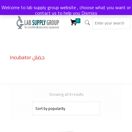
Welcome to lab supply group website , choose what you want or
contact us to help you
Dismiss
0
Incubator حضان
Sorted
Showing all 8 results
by
popularity