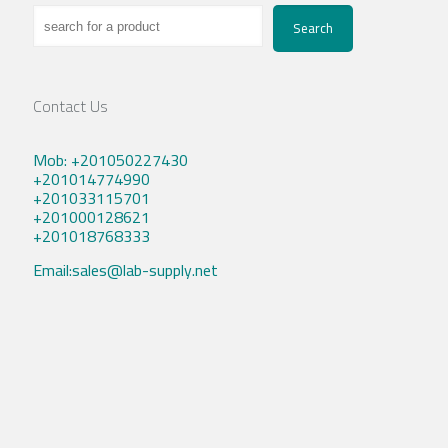
Search
Contact Us
Mob: +201050227430
+201014774990
+201033115701
+201000128621
+201018768333
Email:sales@lab-supply.net