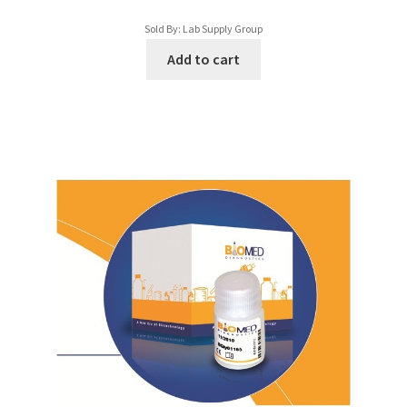
Sold By: Lab Supply Group
Pathology/باثولوجي
Add to cart
PH Meters Devices/ أجهزة قياس حموضة
PT/ أجهزة سيولة
Water Bath/حمام مائي
Water Distillation/جهاز تقطير
GLoves/جوانتيات
Home Page Edited
Login